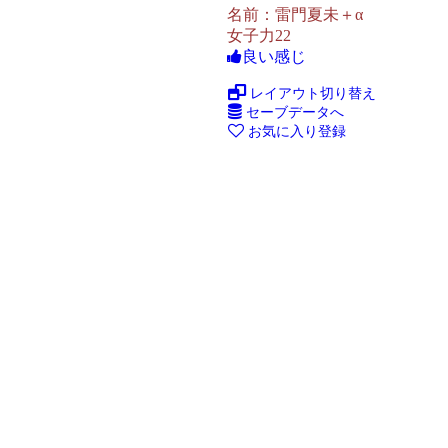
名前：雷門夏未＋α
女子力22
良い感じ
レイアウト切り替え
セーブデータへ
お気に入り登録