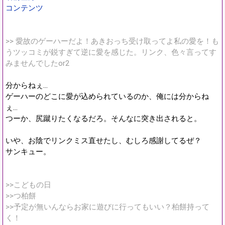
コンテンツ
>> 愛故のゲーハーだよ！あきおっち受け取ってよ私の愛を！も
うツッコミが鋭すぎて逆に愛を感じた。リンク、色々言ってす
みませんでしたor2
分からねぇ…
ゲーハーのどこに愛が込められているのか、俺には分からね
ぇ…
つーか、尻蹴りたくなるだろ。そんなに突き出されると。
いや、お陰でリンクミス直せたし、むしろ感謝してるぜ？
サンキュー。
>>こどもの日
>>つ柏餅
>>予定が無いんならお家に遊びに行ってもいい？柏餅持って
く！