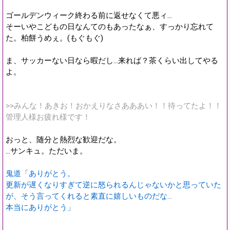
ゴールデンウィーク終わる前に返せなくて悪ィ…
そーいやこどもの日なんてのもあったなぁ、すっかり忘れて
た。柏餅うめぇ。(もぐもぐ)
ま、サッカーない日なら暇だし…来れば？茶くらい出してやる
よ。
>>みんな！あきお！おかえりなさあああい！！待ってたよ！！
管理人様お疲れ様です！
おっと、随分と熱烈な歓迎だな。
…サンキュ。ただいま。
鬼道「ありがとう。
更新が遅くなりすぎて逆に怒られるんじゃないかと思っていた
が、そう言ってくれると素直に嬉しいものだな…
本当にありがとう」