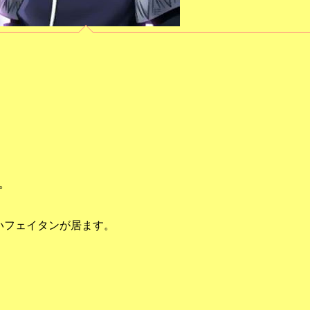
、
。
いフェイタンが居ます。