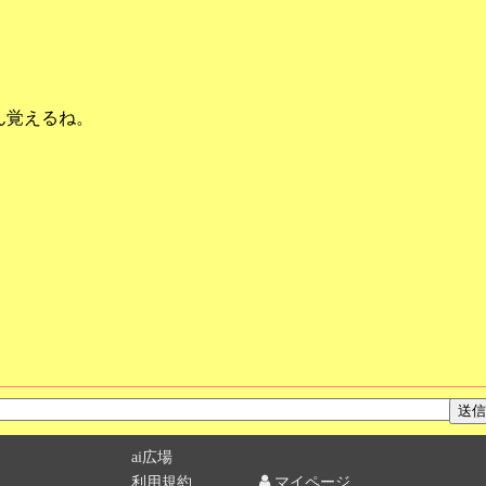
ん覚えるね。
ai広場
利用規約
マイページ