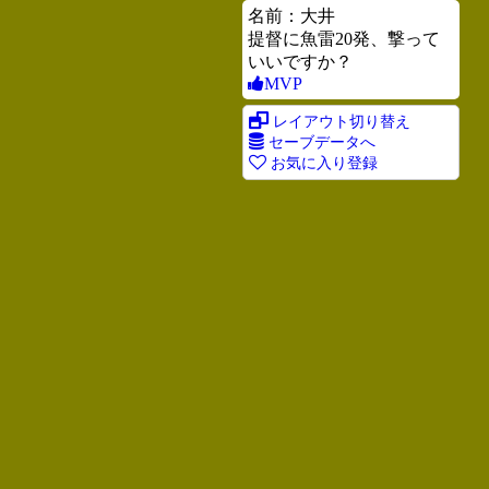
名前：大井
提督に魚雷20発、撃って
いいですか？
MVP
レイアウト切り替え
セーブデータへ
お気に入り登録