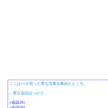
ここは○○が言った変な言葉を集めたところ。
…変な会話ばっかり…
○会話291
○会話292