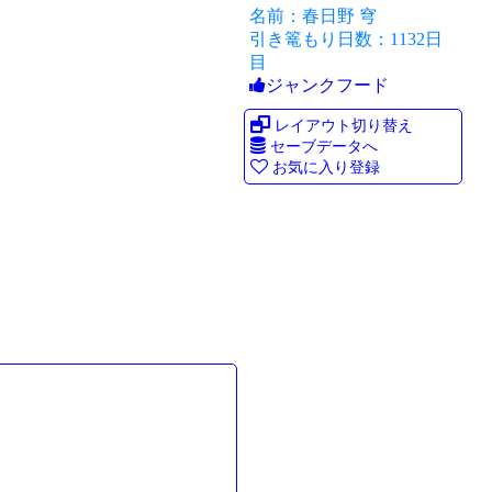
名前：春日野 穹
引き篭もり日数：1132日
目
ジャンクフード
レイアウト切り替え
セーブデータへ
お気に入り登録