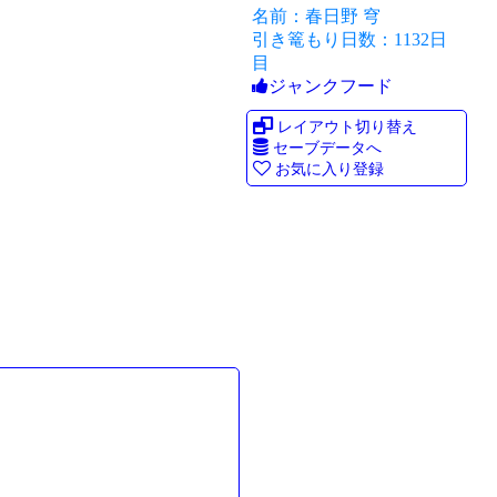
名前：春日野 穹
引き篭もり日数：1132日
目
ジャンクフード
レイアウト切り替え
セーブデータへ
お気に入り登録