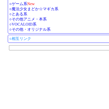
○ゲーム系
New
○魔法少女まどか☆マギカ系
○とある系
○その他アニメ・本系
○VOCALOID系
○その他・オリジナル系
○相互リンク