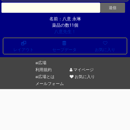
名前：八意 永琳
薬品の数11個
八意先生！
レイアウト
セーブデータ
お気に入り
ai広場
利用規約
マイページ
ai広場とは
お気に入り
メールフォーム