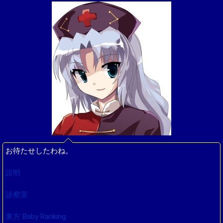
お待たせしたわね。
説明
診察室
東方 Baby Ranking